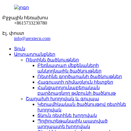
Բջջային հեռախոս
+8615733230780
Էլ․ փոստ
info@arextecn.com
Տուն
Արտադրանքներ
Ռետինե ծածկույթներ
Բեռնատար մեքենաների
անկողնային ծածկույթներ
Ռետինե գործարանի ծածկույթներ
Հագուստի դիմացկուն հետքեր
Հանքարդյունաբերական
բարձրացնող թմբուկի ծածկույթ
Շաղախի խողովակ և գուլպա
Կերամիկական ծածկույթով ռետինե
խողովակ
ճկուն ռետինե խողովակ
Պոլիուրեթանային պատված
պողպատե խողովակ