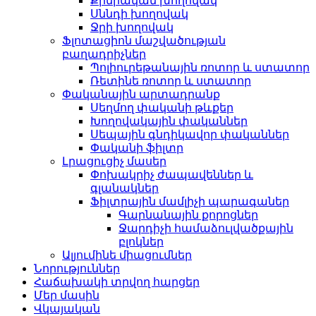
Քիմիական խողովակ
Սննդի խողովակ
Ջրի խողովակ
Ֆլոտացիոն մաշվածության
բաղադրիչներ
Պոլիուրեթանային ռոտոր և ստատոր
Ռետինե ռոտոր և ստատոր
Փականային արտադրանք
Սեղմող փականի թևքեր
Խողովակային փականներ
Սեպային գնդիկավոր փականներ
Փականի ֆիլտր
Լրացուցիչ մասեր
Փոխակրիչ ժապավեններ և
գլանակներ
Ֆիլտրային մամլիչի պարագաներ
Գարնանային քորոցներ
Ջարդիչի համաձուլվածքային
բլոկներ
Ալյումինե միացումներ
Նորություններ
Հաճախակի տրվող հարցեր
Մեր մասին
Վկայական