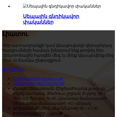
Սեպային գնդիկավոր
փականներ
Լրատու
Մեր արտադրանքի կամ գնացուցակի վերաբերյալ
հարցումների համար, խնդրում ենք թողնել ձեր
էլեկտրոնային հասցեն մեզ, և մենք կկապնվենք ձեզ
հետ 24 ժամվա ընթացքում։
ՈՒՂԱՐԿԵԼ
Էլ․փոստ
info@arextecn.com
Հեռախոս
+8615733230780
Հասցե
Չինաստան, Շիջիաժուանգ քաղաք,
Հեբեյ նահանգ, Յուհուա շրջան, D-բլոկ, MCC
Գրանդ Պլազա, № 66, Սյանտայ ճանապարհ,
Սիանգտայ ճանապարհ, 415 սենյակ
ԱՇԽԱՏԱՆՔԱՅԻՆ ԺԱՄԱՆԱԿ
08:30 ~ 17:30
Երկուշաբթիից շաբաթ