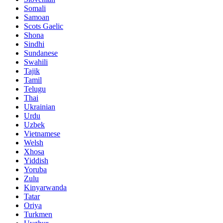
Somali
Samoan
Scots Gaelic
Shona
Sindhi
Sundanese
Swahili
Tajik
Tamil
Telugu
Thai
Ukrainian
Urdu
Uzbek
Vietnamese
Welsh
Xhosa
Yiddish
Yoruba
Zulu
Kinyarwanda
Tatar
Oriya
Turkmen