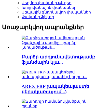
Սեղմող փականի թևքեր
Խողովակային փականներ
Սեպային գնդիկավոր փականներ
Փականի ֆիլտր
Առաջարկվող ապրանքներ
Բարձր արդյունավետությամբ
ֆլանժային կլա...
AREX FRP (ապակեպլաստե
վերակառուցում...)