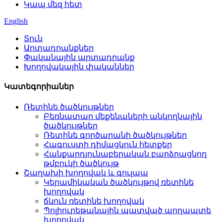
Կապ մեզ հետ
English
Տուն
Արտադրանքներ
Փականային արտադրանք
Խողովակային փականներ
Կատեգորիաներ
Ռետինե ծածկույթներ
Բեռնատար մեքենաների անկողնային
ծածկույթներ
Ռետինե գործարանի ծածկույթներ
Հագուստի դիմացկուն հետքեր
Հանքարդյունաբերական բարձրացնող
թմբուկի ծածկույթ
Շաղախի խողովակ և գուլպա
Կերամիկական ծածկույթով ռետինե
խողովակ
ճկուն ռետինե խողովակ
Պոլիուրեթանային պատված պողպատե
խողովակ