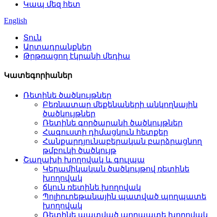
Կապ մեզ հետ
English
Տուն
Արտադրանքներ
Թրթռացող էկրանի մեդիա
Կատեգորիաներ
Ռետինե ծածկույթներ
Բեռնատար մեքենաների անկողնային
ծածկույթներ
Ռետինե գործարանի ծածկույթներ
Հագուստի դիմացկուն հետքեր
Հանքարդյունաբերական բարձրացնող
թմբուկի ծածկույթ
Շաղախի խողովակ և գուլպա
Կերամիկական ծածկույթով ռետինե
խողովակ
ճկուն ռետինե խողովակ
Պոլիուրեթանային պատված պողպատե
խողովակ
Ռետինե պատված պողպատե խողովակ