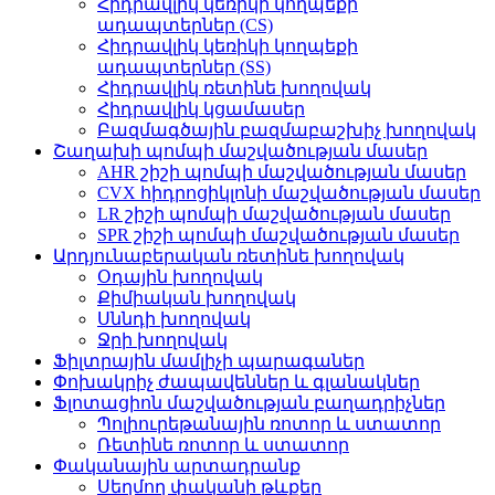
Հիդրավլիկ կեռիկի կողպեքի
ադապտերներ (CS)
Հիդրավլիկ կեռիկի կողպեքի
ադապտերներ (SS)
Հիդրավլիկ ռետինե խողովակ
Հիդրավլիկ կցամասեր
Բազմագծային բազմաբաշխիչ խողովակ
Շաղախի պոմպի մաշվածության մասեր
AHR շիշի պոմպի մաշվածության մասեր
CVX հիդրոցիկլոնի մաշվածության մասեր
LR շիշի պոմպի մաշվածության մասեր
SPR շիշի պոմպի մաշվածության մասեր
Արդյունաբերական ռետինե խողովակ
Օդային խողովակ
Քիմիական խողովակ
Սննդի խողովակ
Ջրի խողովակ
Ֆիլտրային մամլիչի պարագաներ
Փոխակրիչ ժապավեններ և գլանակներ
Ֆլոտացիոն մաշվածության բաղադրիչներ
Պոլիուրեթանային ռոտոր և ստատոր
Ռետինե ռոտոր և ստատոր
Փականային արտադրանք
Սեղմող փականի թևքեր