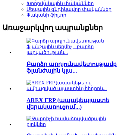
Խողովակային փականներ
Սեպային գնդիկավոր փականներ
Փականի ֆիլտր
Առաջարկվող ապրանքներ
Բարձր արդյունավետությամբ
ֆլանժային կլա...
AREX FRP (ապակեպլաստե
վերակառուցում...)