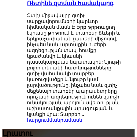
Ռետինե զտման համակարգ
Զտիչ միջավայրը զտիչ
սարքավորումների կարևոր
հիմնական մասն է: Երբ թրթռացող
էկրանը թրթռում է, տարբեր ձևերի և
երկրաչափական չափերի միջոցով,
ինչպես նաև արտաքին ուժերի
ազդեցության տակ, հումքը
կբաժանվի և կհասնի
դասակարգման նպատակին: Նյութի
բոլոր տեսակի հատկությունները,
զտիչ վահանակի տարբեր
կառուցվածքը և նյութը կամ
լարվածությունը, ինչպես նաև զտիչ
մեքենայի տարբեր պարամետրերը
որոշակի ազդեցություն ունեն զտիչի
ունակության, արդյունավետության,
աշխատանքային արագության և
կյանքի վրա: Տարբեր...
հարցում
մանրամասն
Լրատու