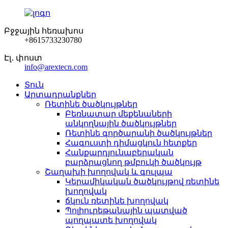
Բջջային հեռախոս
+8615733230780
Էլ․ փոստ
info@arextecn.com
Տուն
Արտադրանքներ
Ռետինե ծածկույթներ
Բեռնատար մեքենաների
անկողնային ծածկույթներ
Ռետինե գործարանի ծածկույթներ
Հագուստի դիմացկուն հետքեր
Հանքարդյունաբերական
բարձրացնող թմբուկի ծածկույթ
Շաղախի խողովակ և գուլպա
Կերամիկական ծածկույթով ռետինե
խողովակ
ճկուն ռետինե խողովակ
Պոլիուրեթանային պատված
պողպատե խողովակ