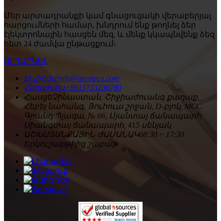
Մեր արտադրանքի կամ գնացուցակի վերաբերյալ
հարցումների համար, խնդրում ենք թողնել ձեր
էլեկտրոնային հասցեն մեզ, և մենք կկապնվենք ձեզ
հետ 24 ժամվա ընթացքում։
ՈՒՂԱՐԿԵԼ
Էլ․փոստ
info@arextecn.com
Հեռախոս
+8615733230780
Հասցե
Չինաստան, Շիջիաժուանգ քաղաք,
Հեբեյ նահանգ, Յուհուա շրջան, D-բլոկ, MCC
Գրանդ Պլազա, № 66, Սյանտայ ճանապարհ,
Սիանգտայ ճանապարհ, 415 սենյակ
ԱՇԽԱՏԱՆՔԱՅԻՆ ԺԱՄԱՆԱԿ
08:30 ~ 17:30
Երկուշաբթիից շաբաթ