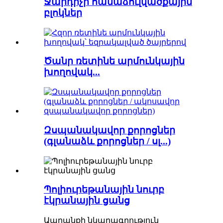
Ջարդիչի համաձուլվածքային
բլոկներ
Ծանր ռետինե արմունկային
խողովակ...
Զսպանակավոր քորոցներ
(գլանաձև քորոցներ / սլ...)
Պոլիուրեթանային նուրբ
էկրանային ցանց
Ապրանքի նկարագրություն