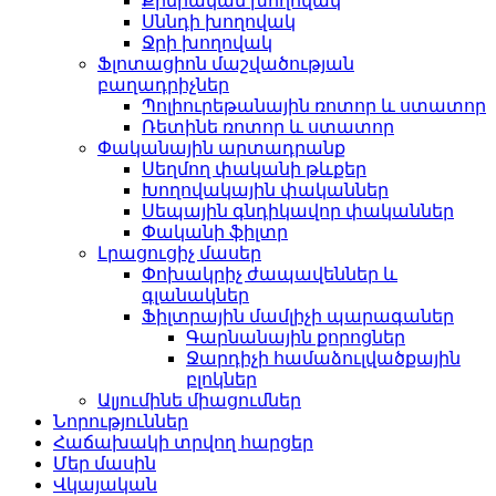
Քիմիական խողովակ
Սննդի խողովակ
Ջրի խողովակ
Ֆլոտացիոն մաշվածության
բաղադրիչներ
Պոլիուրեթանային ռոտոր և ստատոր
Ռետինե ռոտոր և ստատոր
Փականային արտադրանք
Սեղմող փականի թևքեր
Խողովակային փականներ
Սեպային գնդիկավոր փականներ
Փականի ֆիլտր
Լրացուցիչ մասեր
Փոխակրիչ ժապավեններ և
գլանակներ
Ֆիլտրային մամլիչի պարագաներ
Գարնանային քորոցներ
Ջարդիչի համաձուլվածքային
բլոկներ
Ալյումինե միացումներ
Նորություններ
Հաճախակի տրվող հարցեր
Մեր մասին
Վկայական