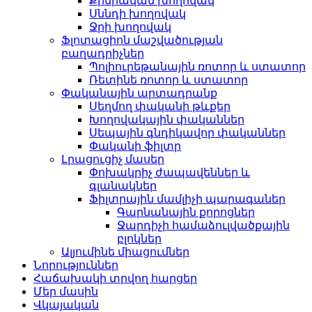
Քիմիական խողովակ
Սննդի խողովակ
Ջրի խողովակ
Ֆլոտացիոն մաշվածության
բաղադրիչներ
Պոլիուրեթանային ռոտոր և ստատոր
Ռետինե ռոտոր և ստատոր
Փականային արտադրանք
Սեղմող փականի թևքեր
Խողովակային փականներ
Սեպային գնդիկավոր փականներ
Փականի ֆիլտր
Լրացուցիչ մասեր
Փոխակրիչ ժապավեններ և
գլանակներ
Ֆիլտրային մամլիչի պարագաներ
Գարնանային քորոցներ
Ջարդիչի համաձուլվածքային
բլոկներ
Ալյումինե միացումներ
Նորություններ
Հաճախակի տրվող հարցեր
Մեր մասին
Վկայական