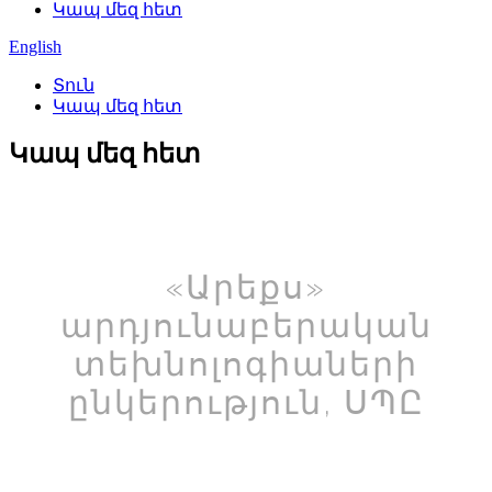
Կապ մեզ հետ
English
Տուն
Կապ մեզ հետ
Կապ մեզ հետ
«Արեքս»
արդյունաբերական
տեխնոլոգիաների
ընկերություն, ՍՊԸ