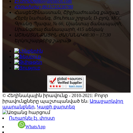
Էլ․փոստ
info@arextecn.com
Հեռախոս
+8615733230780
Հասցե
Չինաստան, Շիջիաժուանգ քաղաք,
Հեբեյ նահանգ, Յուհուա շրջան, D-բլոկ, MCC
Գրանդ Պլազա, № 66, Սյանտայ ճանապարհ,
Սիանգտայ ճանապարհ, 415 սենյակ
ԱՇԽԱՏԱՆՔԱՅԻՆ ԺԱՄԱՆԱԿ
08:30 ~ 17:30
Երկուշաբթիից շաբաթ
© Հեղինակային իրավունք - 2010-2021: Բոլոր
իրավունքները պաշտպանված են։
Առաջարկվող
ապրանքներ
,
Կայքի քարտեզ
Ուղարկել էլ. փոստ
WhatsApp