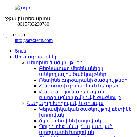
Բջջային հեռախոս
+8615733230780
Էլ․ փոստ
info@arextecn.com
Տուն
Արտադրանքներ
Ռետինե ծածկույթներ
Բեռնատար մեքենաների
անկողնային ծածկույթներ
Ռետինե գործարանի ծածկույթներ
Հագուստի դիմացկուն հետքեր
Հանքարդյունաբերական
բարձրացնող թմբուկի ծածկույթ
Շաղախի խողովակ և գուլպա
Կերամիկական ծածկույթով ռետինե
խողովակ
ճկուն ռետինե խողովակ
Պոլիուրեթանային պատված
պողպատե խողովակ