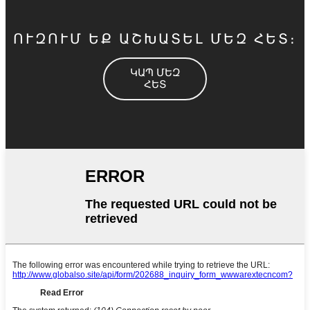
ՈՒԶՈՒՄ ԵՔ ԱՇԽԱՏԵԼ ՄԵԶ ՀԵՏ։
ԿԱՊ ՄԵԶ
ՀԵՏ