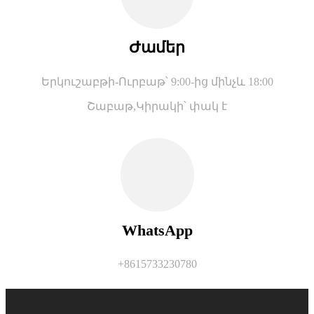
Ժամեր
Երկուշաբթի-Ուրբաթ՝ 9:00-ից մինչև 18:00
Շաբաթ,
Կիրակի՝ փակ է
WhatsApp
+8615733230780